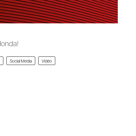
Honda!
n
Social Media
Vidéo