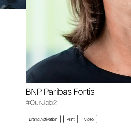
BNP Paribas Fortis
#OurJob2
Brand Activation
Print
Vidéo