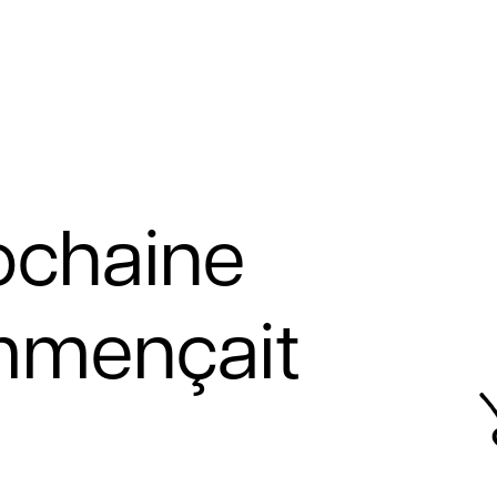
rochaine
mmençait