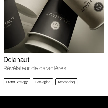
Delahaut
Révélateur de caractères
Brand Strategy
Packaging
Rebranding