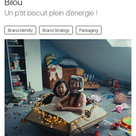
Bilou
Un p’tit biscuit plein d’énergie !
Brand Identity
Brand Strategy
Packaging