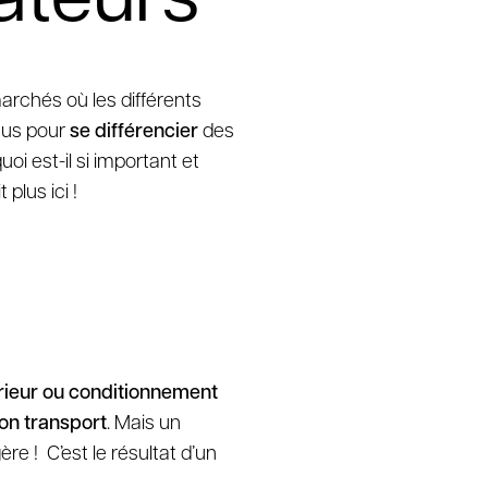
rchés où les différents
nçus pour
se différencier
des
oi est-il si important et
plus ici !
rieur ou conditionnement
son transport
. Mais un
re ! C’est le résultat d’un