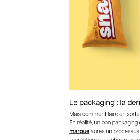
Le packaging : la de
Mais comment faire en sorte q
En réalité, un bon packaging es
marque
après un processus d
la création d’une
charte gra