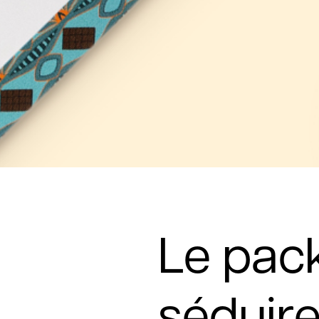
Le pack
séduir