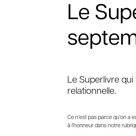
Le Supe
septem
Le Superlivre qu
relationnelle.
Ce n
’
est pas parce qu
’
on a e
à l
’
honneur dans notre rubriq