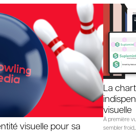
La chart
indispen
visuelle
À première vu
tité visuelle pour sa
sembler froid,..